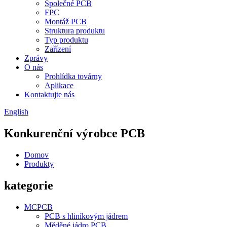
Společné PCB
FPC
Montáž PCB
Struktura produktu
Typ produktu
Zařízení
Zprávy
O nás
Prohlídka továrny
Aplikace
Kontaktujte nás
English
Konkurenční výrobce PCB
Domov
Produkty
kategorie
MCPCB
PCB s hliníkovým jádrem
Měděné jádro PCB