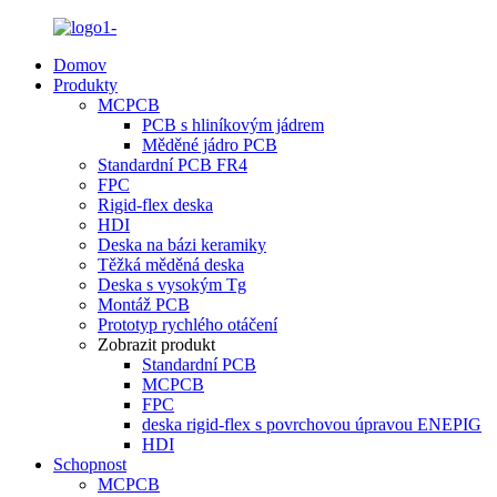
Domov
Produkty
MCPCB
PCB s hliníkovým jádrem
Měděné jádro PCB
Standardní PCB FR4
FPC
Rigid-flex deska
HDI
Deska na bázi keramiky
Těžká měděná deska
Deska s vysokým Tg
Montáž PCB
Prototyp rychlého otáčení
Zobrazit produkt
Standardní PCB
MCPCB
FPC
deska rigid-flex s povrchovou úpravou ENEPIG
HDI
Schopnost
MCPCB