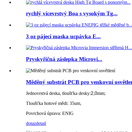
rychlý vícevrstvý Boa s vysokým Tg...
3 oz pájecí maska ​​ucpávka E...
Pryskyřičná záslepka Microvi...
Měděný substrát PCB pro venkovní osvětle
Jednovrstvá deska, tloušťka desky:
2,0
mm;
Tloušťka hotové mědi: 35um,
Povrchová úprava: ENIG
dotaz
detail