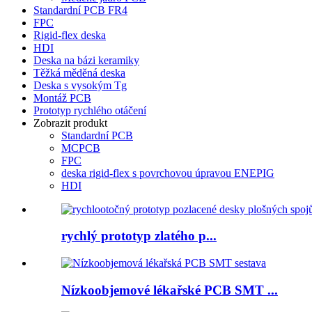
Standardní PCB FR4
FPC
Rigid-flex deska
HDI
Deska na bázi keramiky
Těžká měděná deska
Deska s vysokým Tg
Montáž PCB
Prototyp rychlého otáčení
Zobrazit produkt
Standardní PCB
MCPCB
FPC
deska rigid-flex s povrchovou úpravou ENEPIG
HDI
rychlý prototyp zlatého p...
Nízkoobjemové lékařské PCB SMT ...