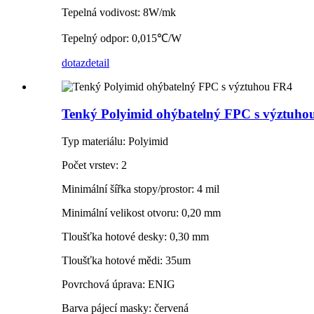
Tepelná vodivost: 8W/mk
Tepelný odpor: 0,015℃/W
dotaz
detail
Tenký Polyimid ohýbatelný FPC s výztuho
Typ materiálu: Polyimid
Počet vrstev: 2
Minimální šířka stopy/prostor: 4 mil
Minimální velikost otvoru: 0,20 mm
Tloušťka hotové desky: 0,30 mm
Tloušťka hotové mědi: 35um
Povrchová úprava: ENIG
Barva pájecí masky: červená