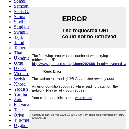
Somali
Samoan
Scots Gaelic
Shona
Sindhi
Sundanese
Swahili
Tajik
Tamil
Telugu
Thai
Ukrainian
Urdu
Uzbek
Vietnamese
Welsh
Xhosa
Yiddish
Yoruba
Zulu
Kinyarwanda
Tatar
Oriya
Turkmen
Uyghur