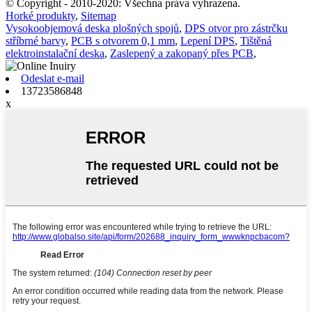
© Copyright - 2010-2020: Všechna práva vyhrazena.
Horké produkty
,
Sitemap
Vysokoobjemová deska plošných spojů
,
DPS otvor pro zástrčku
stříbrné barvy
,
PCB s otvorem 0,1 mm
,
Lepení DPS
,
Tištěná
elektroinstalační deska
,
Zaslepený a zakopaný přes PCB
,
Odeslat e-mail
13723586848
x