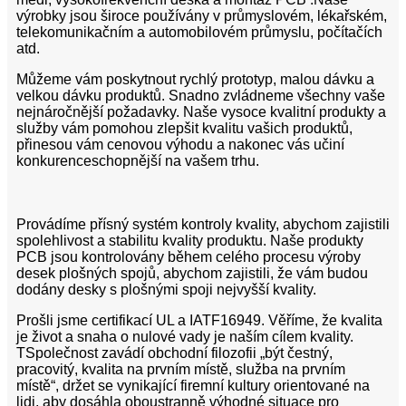
výrobky jsou široce používány v průmyslovém, lékařském,
telekomunikačním a automobilovém průmyslu, počítačích
atd.
Můžeme vám poskytnout rychlý prototyp, malou dávku a
velkou dávku produktů. Snadno zvládneme všechny vaše
nejnáročnější požadavky. Naše vysoce kvalitní produkty a
služby vám pomohou zlepšit kvalitu vašich produktů,
přinesou vám cenovou výhodu a nakonec vás učiní
konkurenceschopnější na vašem trhu.
Provádíme přísný systém kontroly kvality, abychom zajistili
spolehlivost a stabilitu kvality produktu. Naše produkty
PCB jsou kontrolovány během celého procesu výroby
desek plošných spojů, abychom zajistili, že vám budou
dodány desky s plošnými spoji nejvyšší kvality.
Prošli jsme certifikací UL a IATF16949. Věříme, že kvalita
je život a snaha o nulové vady je naším cílem kvality.
T
Společnost zavádí obchodní filozofii „být čestný,
pracovitý, kvalita na prvním místě, služba na prvním
místě“, držet se vynikající firemní kultury orientované na
lidi, aby dosáhla oboustranně výhodné situace pro