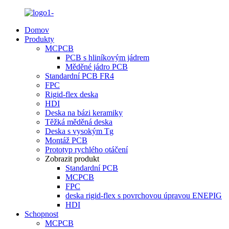
Domov
Produkty
MCPCB
PCB s hliníkovým jádrem
Měděné jádro PCB
Standardní PCB FR4
FPC
Rigid-flex deska
HDI
Deska na bázi keramiky
Těžká měděná deska
Deska s vysokým Tg
Montáž PCB
Prototyp rychlého otáčení
Zobrazit produkt
Standardní PCB
MCPCB
FPC
deska rigid-flex s povrchovou úpravou ENEPIG
HDI
Schopnost
MCPCB