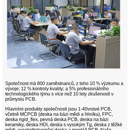
Společnost má 800 zaměstnanců, z toho 10 % výzkumu a
vývoje; 12 % kontroly kvality; a 5% profesionálního
technologického týmu s více než 10 lety zkušeností v
průmyslu PCB.
Hlavními produkty společnosti jsou 1-40vrstvé PCB,
včetně MCPCB (deska na bázi mědi a hliníku), FPC,
deska rigid_flex, pevná deska PCB, deska na bázi
keramiky, deska HDI, deska s vysokým Tg, deska z těžké
mědi, vysokofrekvenční deska a montáž PCB .
Naše