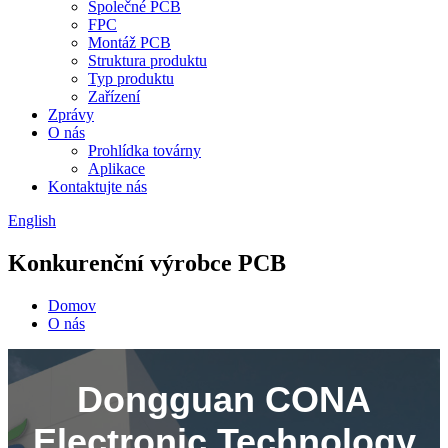
Společné PCB
FPC
Montáž PCB
Struktura produktu
Typ produktu
Zařízení
Zprávy
O nás
Prohlídka továrny
Aplikace
Kontaktujte nás
English
Konkurenční výrobce PCB
Domov
O nás
Dongguan CONA
Electronic Technology