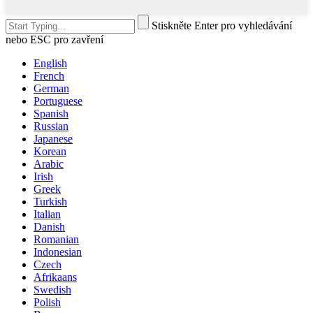
Stiskněte Enter pro vyhledávání
nebo ESC pro zavření
English
French
German
Portuguese
Spanish
Russian
Japanese
Korean
Arabic
Irish
Greek
Turkish
Italian
Danish
Romanian
Indonesian
Czech
Afrikaans
Swedish
Polish