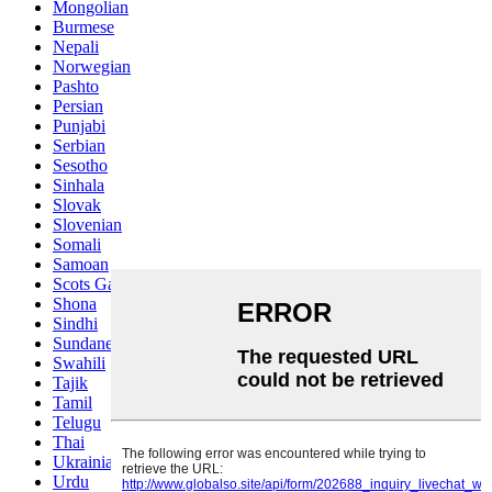
Mongolian
Burmese
Nepali
Norwegian
Pashto
Persian
Punjabi
Serbian
Sesotho
Sinhala
Slovak
Slovenian
Somali
Samoan
Scots Gaelic
Shona
Sindhi
Sundanese
Swahili
Tajik
Tamil
Telugu
Thai
Ukrainian
Urdu