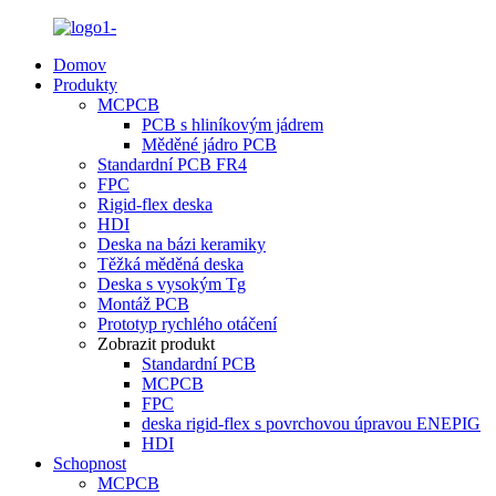
Domov
Produkty
MCPCB
PCB s hliníkovým jádrem
Měděné jádro PCB
Standardní PCB FR4
FPC
Rigid-flex deska
HDI
Deska na bázi keramiky
Těžká měděná deska
Deska s vysokým Tg
Montáž PCB
Prototyp rychlého otáčení
Zobrazit produkt
Standardní PCB
MCPCB
FPC
deska rigid-flex s povrchovou úpravou ENEPIG
HDI
Schopnost
MCPCB