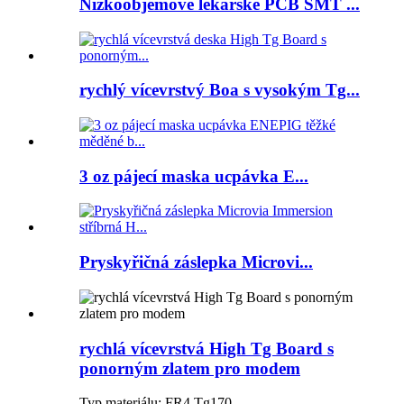
Nízkoobjemové lékařské PCB SMT ...
rychlý vícevrstvý Boa s vysokým Tg...
3 oz pájecí maska ​​ucpávka E...
Pryskyřičná záslepka Microvi...
rychlá vícevrstvá High Tg Board s
ponorným zlatem pro modem
Typ materiálu: FR4 Tg170