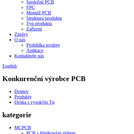
Společné PCB
FPC
Montáž PCB
Struktura produktu
Typ produktu
Zařízení
Zprávy
O nás
Prohlídka továrny
Aplikace
Kontaktujte nás
English
Konkurenční výrobce PCB
Domov
Produkty
Deska s vysokým Tg
kategorie
MCPCB
PCB s hliníkovým jádrem