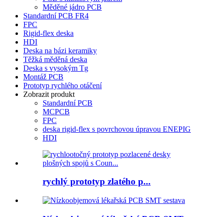
Měděné jádro PCB
Standardní PCB FR4
FPC
Rigid-flex deska
HDI
Deska na bázi keramiky
Těžká měděná deska
Deska s vysokým Tg
Montáž PCB
Prototyp rychlého otáčení
Zobrazit produkt
Standardní PCB
MCPCB
FPC
deska rigid-flex s povrchovou úpravou ENEPIG
HDI
rychlý prototyp zlatého p...