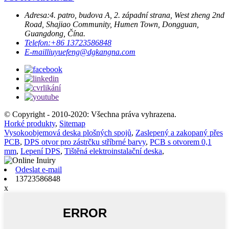
Adresa:
4. patro, budova A, 2. západní strana, West zheng 2nd
Road, Shajiao Community, Humen Town, Dongguan,
Guangdong, Čína.
Telefon:
+86 13723586848
E-mail
liuyuefeng@dgkangna.com
© Copyright - 2010-2020: Všechna práva vyhrazena.
Horké produkty
,
Sitemap
Vysokoobjemová deska plošných spojů
,
Zaslepený a zakopaný přes
PCB
,
DPS otvor pro zástrčku stříbrné barvy
,
PCB s otvorem 0,1
mm
,
Lepení DPS
,
Tištěná elektroinstalační deska
,
Odeslat e-mail
13723586848
x