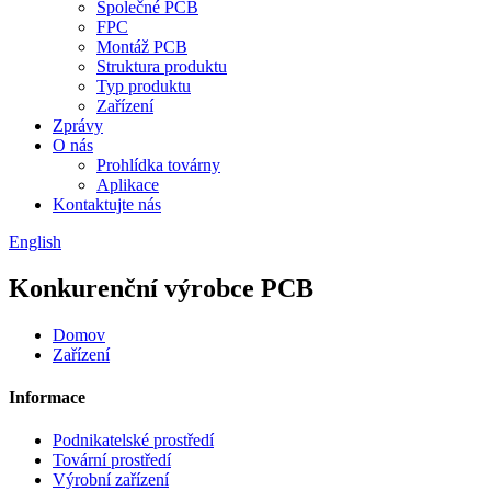
Společné PCB
FPC
Montáž PCB
Struktura produktu
Typ produktu
Zařízení
Zprávy
O nás
Prohlídka továrny
Aplikace
Kontaktujte nás
English
Konkurenční výrobce PCB
Domov
Zařízení
Informace
Podnikatelské prostředí
Tovární prostředí
Výrobní zařízení