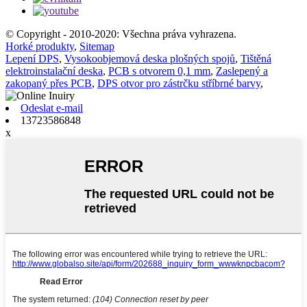
© Copyright - 2010-2020: Všechna práva vyhrazena.
Horké produkty
,
Sitemap
Lepení DPS
,
Vysokoobjemová deska plošných spojů
,
Tištěná
elektroinstalační deska
,
PCB s otvorem 0,1 mm
,
Zaslepený a
zakopaný přes PCB
,
DPS otvor pro zástrčku stříbrné barvy
,
Odeslat e-mail
13723586848
x