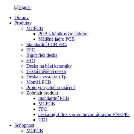
Domov
Produkty
MCPCB
PCB s hliníkovým jádrem
Měděné jádro PCB
Standardní PCB FR4
FPC
Rigid-flex deska
HDI
Deska na bázi keramiky
Těžká měděná deska
Deska s vysokým Tg
Montáž PCB
Prototyp rychlého otáčení
Zobrazit produkt
Standardní PCB
MCPCB
FPC
deska rigid-flex s povrchovou úpravou ENEPIG
HDI
Schopnost
MCPCB