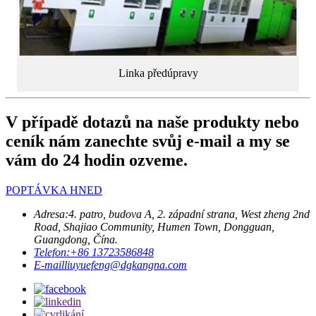
Linka předúpravy
V případě dotazů na naše produkty nebo
ceník nám zanechte svůj e-mail a my se
vám do 24 hodin ozveme.
POPTÁVKA HNED
Adresa:
4. patro, budova A, 2. západní strana, West zheng 2nd
Road, Shajiao Community, Humen Town, Dongguan,
Guangdong, Čína.
Telefon:
+86 13723586848
E-mail
liuyuefeng@dgkangna.com