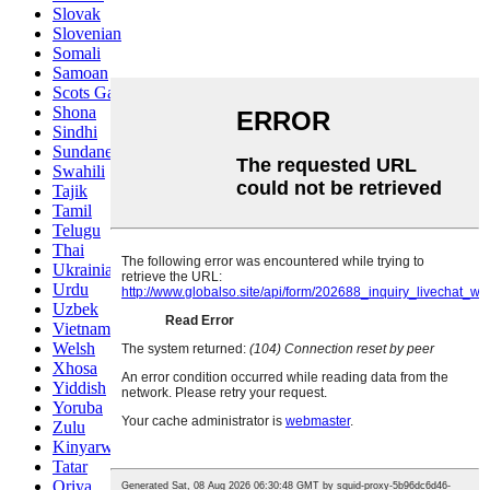
Slovak
Slovenian
Somali
Samoan
Scots Gaelic
Shona
Sindhi
Sundanese
Swahili
Tajik
Tamil
Telugu
Thai
Ukrainian
Urdu
Uzbek
Vietnamese
Welsh
Xhosa
Yiddish
Yoruba
Zulu
Kinyarwanda
Tatar
Oriya