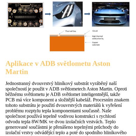
Aplikace v ADB světlometu Aston
Martin
Jednostranný dvouvrstvý hliníkový substrát vyráběný naší
společností je použit v ADB světlometech Aston Martin. Oproti
běžnému světlometu je ADB světlomet inteligentnější, takže
PCB má více komponent a složitější kabeláž. Procesním znakem
tohoto substrátu je použití dvouvrstvých materiálů k vyřešení
problému rozptylu tepla komponentami současně. Naše
společnost používá tepelně vodivou konstrukci s rychlostí
odvodu tepla 8W/MK ve dvou izolačních vrstvách. Teplo
generované součástmi je přenášeno tepelnými průchody do
izolační vrstvy odvádějící teplo a poté do spodního hliníkového