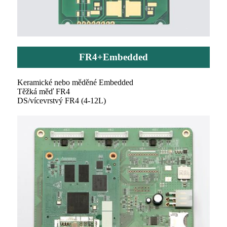
FR4+Embedded
Keramické nebo měděné Embedded
Těžká měď FR4
DS/vícevrstvý FR4 (4-12L)