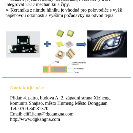
integrovat LED mechaniku a čipy.
➢ Keramika z nitridu hliníku je vhodná pro polovodiče s vyšší
napěťovou odolností a vyššími požadavky na odvod tepla.
Kontaktujte nás:
Přidat: 4. patro, budova A, 2. západní strana Xizheng,
komunita Shajiao, město Humeng Město Dongguan
Tel: 0769-84581370
Email: cliff.jiang@dgkangna.com
http://www.dgkangna.com