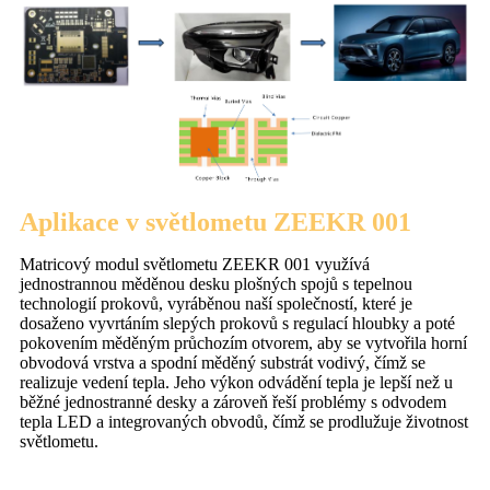
Aplikace v světlometu ZEEKR 001
Matricový modul světlometu ZEEKR 001 využívá
jednostrannou měděnou desku plošných spojů s tepelnou
technologií prokovů, vyráběnou naší společností, které je
dosaženo vyvrtáním slepých prokovů s regulací hloubky a poté
pokovením měděným průchozím otvorem, aby se vytvořila horní
obvodová vrstva a spodní měděný substrát vodivý, čímž se
realizuje vedení tepla. Jeho výkon odvádění tepla je lepší než u
běžné jednostranné desky a zároveň řeší problémy s odvodem
tepla LED a integrovaných obvodů, čímž se prodlužuje životnost
světlometu.