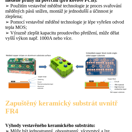
měděné pruhy na povrchu (pro kovové PCB):
➢ Použitím vestavěné měděné technologie je proces svařování
měděných pásů snížen, montáž je jednodušší a účinnost je
zlepšena;
➢ Pomocí vestavěné měděné technologie je lépe vyřešen odvod
tepla MOS;
➢ Výrazně zlepšit kapacitu proudového přetížení, může dělat
vyšší výkon např. 1000A nebo více.
Zapuštěný keramický substrát uvnitř
FR4
Výhody vestavěného keramického substrátu:
➢ Může být jednostranný, oboustranný, vícevrstvý a lze