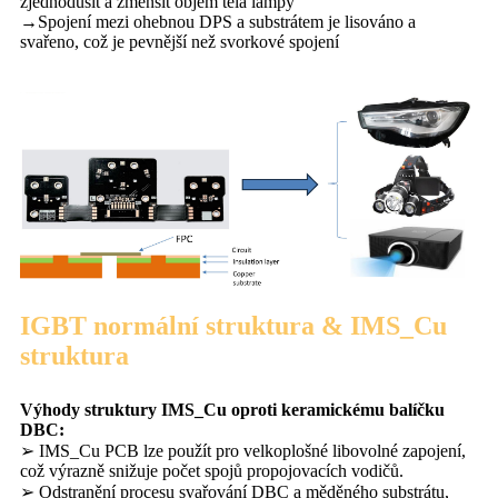
zjednodušit a zmenšit objem těla lampy
→Spojení mezi ohebnou DPS a substrátem je lisováno a
svařeno, což je pevnější než svorkové spojení
IGBT normální struktura & IMS_Cu
struktura
Výhody struktury IMS_Cu oproti keramickému balíčku
DBC:
➢ IMS_Cu PCB lze použít pro velkoplošné libovolné zapojení,
což výrazně snižuje počet spojů propojovacích vodičů.
➢ Odstranění procesu svařování DBC a měděného substrátu,