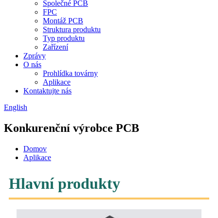
Společné PCB
FPC
Montáž PCB
Struktura produktu
Typ produktu
Zařízení
Zprávy
O nás
Prohlídka továrny
Aplikace
Kontaktujte nás
English
Konkurenční výrobce PCB
Domov
Aplikace
Hlavní produkty