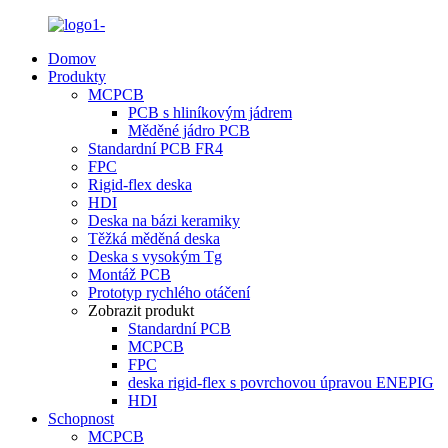
Domov
Produkty
MCPCB
PCB s hliníkovým jádrem
Měděné jádro PCB
Standardní PCB FR4
FPC
Rigid-flex deska
HDI
Deska na bázi keramiky
Těžká měděná deska
Deska s vysokým Tg
Montáž PCB
Prototyp rychlého otáčení
Zobrazit produkt
Standardní PCB
MCPCB
FPC
deska rigid-flex s povrchovou úpravou ENEPIG
HDI
Schopnost
MCPCB