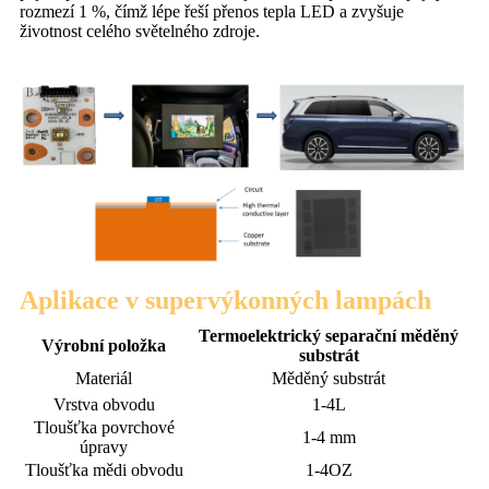
rozmezí 1 %, čímž lépe řeší přenos tepla LED a zvyšuje
životnost celého světelného zdroje.
Aplikace v supervýkonných lampách
Termoelektrický separační měděný
Výrobní položka
substrát
Materiál
Měděný substrát
Vrstva obvodu
1-4L
Tloušťka povrchové
1-4 mm
úpravy
Tloušťka mědi obvodu
1-4OZ