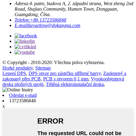
Adresa:
4. patro, budova A, 2. západní strana, West zheng 2nd
Road, Shajiao Community, Humen Town, Dongguan,
Guangdong, Čína.
Telefon:
+86 13723586848
E-mail
liuyuefeng@dgkangna.com
© Copyright - 2010-2020: Všechna práva vyhrazena.
Horké produkty
,
Sitemap
Lepení DPS
,
DPS otvor pro zástrčku stříbrné barvy
,
Zaslepený a
zakopaný přes PCB
,
PCB s otvorem 0,1 mm
,
Vysokoobjemová
deska plošných spojů
,
Tištěná elektroinstalační deska
,
Odeslat e-mail
13723586848
x