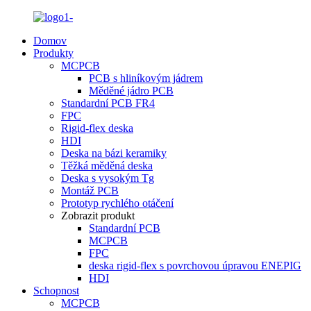
Domov
Produkty
MCPCB
PCB s hliníkovým jádrem
Měděné jádro PCB
Standardní PCB FR4
FPC
Rigid-flex deska
HDI
Deska na bázi keramiky
Těžká měděná deska
Deska s vysokým Tg
Montáž PCB
Prototyp rychlého otáčení
Zobrazit produkt
Standardní PCB
MCPCB
FPC
deska rigid-flex s povrchovou úpravou ENEPIG
HDI
Schopnost
MCPCB