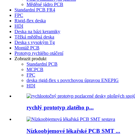
Měděné jádro PCB
Standardní PCB FR4
FPC
Rigid-flex deska
HDI
Deska na bázi keramiky
Těžká měděná deska
Deska s vysokým Tg
Montáž PCB
Prototyp rychlého otáčení
Zobrazit produkt
Standardní PCB
MCPCB
FPC
deska rigid-flex s povrchovou úpravou ENEPIG
HDI
rychlý prototyp zlatého p...
Nízkoobjemové lékařské PCB SMT ...