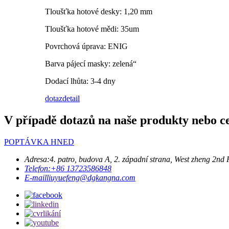
Tloušťka hotové desky: 1,20 mm
Tloušťka hotové mědi: 35um
Povrchová úprava: ENIG
Barva pájecí masky: zelená“
Dodací lhůta: 3-4 dny
dotaz
detail
V případě dotazů na naše produkty nebo c
POPTÁVKA HNED
Adresa:
4. patro, budova A, 2. západní strana, West zheng 
Telefon:
+86 13723586848
E-mail
liuyuefeng@dgkangna.com