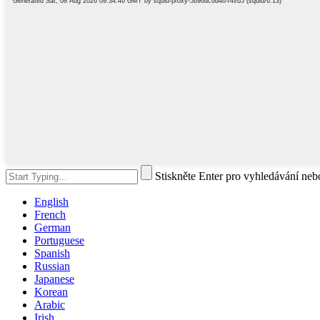
Stiskněte Enter pro vyhledávání ne
English
French
German
Portuguese
Spanish
Russian
Japanese
Korean
Arabic
Irish