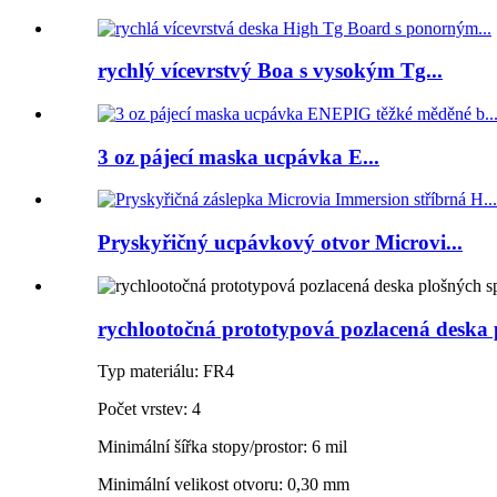
rychlý vícevrstvý Boa s vysokým Tg...
3 oz pájecí maska ​​ucpávka E...
Pryskyřičný ucpávkový otvor Microvi...
rychlootočná prototypová pozlacená deska 
Typ materiálu: FR4
Počet vrstev: 4
Minimální šířka stopy/prostor: 6 mil
Minimální velikost otvoru: 0,30 mm