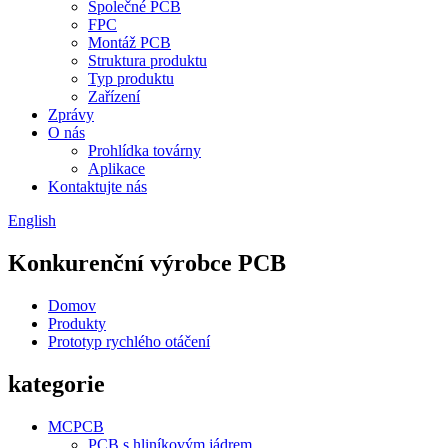
Společné PCB
FPC
Montáž PCB
Struktura produktu
Typ produktu
Zařízení
Zprávy
O nás
Prohlídka továrny
Aplikace
Kontaktujte nás
English
Konkurenční výrobce PCB
Domov
Produkty
Prototyp rychlého otáčení
kategorie
MCPCB
PCB s hliníkovým jádrem