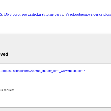
PS
,
DPS otvor pro zástrčku stříbrné barvy
,
Vysokoobjemová deska plošn