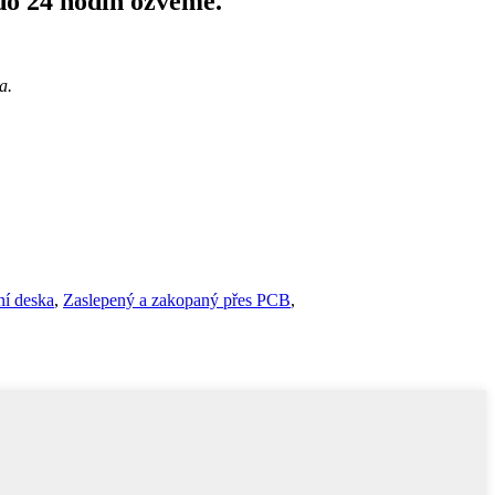
do 24 hodin ozveme.
a.
ní deska
,
Zaslepený a zakopaný přes PCB
,