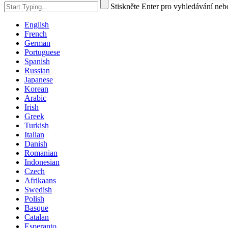
Stiskněte Enter pro vyhledávání ne
English
French
German
Portuguese
Spanish
Russian
Japanese
Korean
Arabic
Irish
Greek
Turkish
Italian
Danish
Romanian
Indonesian
Czech
Afrikaans
Swedish
Polish
Basque
Catalan
Esperanto