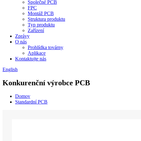
Společné PCB
FPC
Montáž PCB
Struktura produktu
Typ produktu
Zařízení
Zprávy
O nás
Prohlídka továrny
Aplikace
Kontaktujte nás
English
Konkurenční výrobce PCB
Domov
Standardní PCB