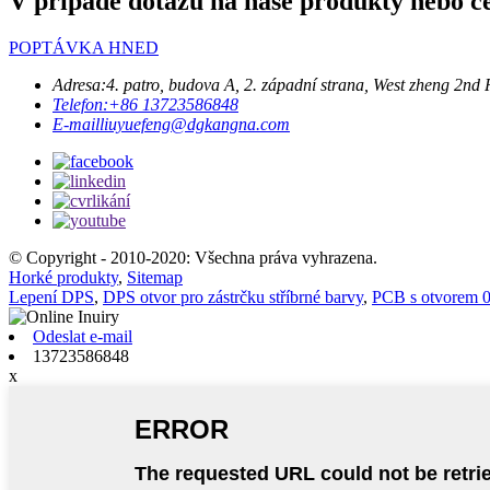
V případě dotazů na naše produkty nebo c
POPTÁVKA HNED
Adresa:
4. patro, budova A, 2. západní strana, West zheng 
Telefon:
+86 13723586848
E-mail
liuyuefeng@dgkangna.com
© Copyright - 2010-2020: Všechna práva vyhrazena.
Horké produkty
,
Sitemap
Lepení DPS
,
DPS otvor pro zástrčku stříbrné barvy
,
PCB s otvorem 
Odeslat e-mail
13723586848
x