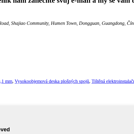
eník nám zanechte svůj e-mail a my se vám 
2nd Road, Shajiao Community, Humen Town, Dongguan, Guangdong, Čín
0,1 mm
,
Vysokoobjemová deska plošných spojů
,
Tištěná elektroinstalač