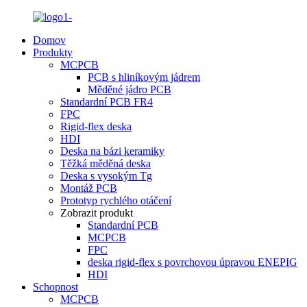
Domov
Produkty
MCPCB
PCB s hliníkovým jádrem
Měděné jádro PCB
Standardní PCB FR4
FPC
Rigid-flex deska
HDI
Deska na bázi keramiky
Těžká měděná deska
Deska s vysokým Tg
Montáž PCB
Prototyp rychlého otáčení
Zobrazit produkt
Standardní PCB
MCPCB
FPC
deska rigid-flex s povrchovou úpravou ENEPIG
HDI
Schopnost
MCPCB