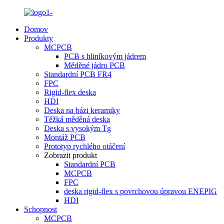
Domov
Produkty
MCPCB
PCB s hliníkovým jádrem
Měděné jádro PCB
Standardní PCB FR4
FPC
Rigid-flex deska
HDI
Deska na bázi keramiky
Těžká měděná deska
Deska s vysokým Tg
Montáž PCB
Prototyp rychlého otáčení
Zobrazit produkt
Standardní PCB
MCPCB
FPC
deska rigid-flex s povrchovou úpravou ENEPIG
HDI
Schopnost
MCPCB