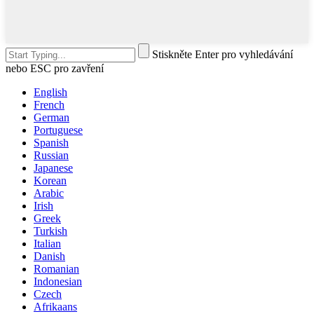
Stiskněte Enter pro vyhledávání
nebo ESC pro zavření
English
French
German
Portuguese
Spanish
Russian
Japanese
Korean
Arabic
Irish
Greek
Turkish
Italian
Danish
Romanian
Indonesian
Czech
Afrikaans