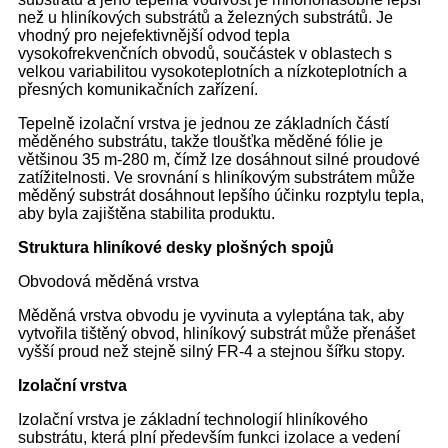
než u hliníkových substrátů a železných substrátů. Je
vhodný pro nejefektivnější odvod tepla
vysokofrekvenčních obvodů, součástek v oblastech s
velkou variabilitou vysokoteplotních a nízkoteplotních a
přesných komunikačních zařízení.
Tepelně izolační vrstva je jednou ze základních částí
měděného substrátu, takže tloušťka měděné fólie je
většinou 35 m-280 m, čímž lze dosáhnout silné proudové
zatížitelnosti. Ve srovnání s hliníkovým substrátem může
měděný substrát dosáhnout lepšího účinku rozptylu tepla,
aby byla zajištěna stabilita produktu.
Struktura hliníkové desky plošných spojů
Obvodová měděná vrstva
Měděná vrstva obvodu je vyvinuta a vyleptána tak, aby
vytvořila tištěný obvod, hliníkový substrát může přenášet
vyšší proud než stejně silný FR-4 a stejnou šířku stopy.
Izolační vrstva
Izolační vrstva je základní technologií hliníkového
substrátu, která plní především funkci izolace a vedení