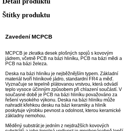
Detail produktu
Štítky produktu
Zavedení MCPCB
MCPCB je zkratka desek plošných spojů s kovovým
jádrem, včetně PCB na bázi hliníku, PCB na bázi mědi a
PCB na bázi železa.
Deska na bázi hliníku je nejběžnějším typem. Základní
materiál tvoří hliníkové jádro, standardní FR4 a měď.
Vyznačuje se tepelně plátovanou vrstvou, která odvádí
teplo vysoce účinným způsobem při chlazení součástí. V
současné době je PCB na bázi hliníku považováno za
řešení vysokého výkonu. Deska na bázi hliníku může
nahradit křehkou desku na bázi keramiky a hliník
poskytuje výrobku pevnost a odolnost, kterou keramické
základny nemohou.
Měděný substrát je jedním z nejdražších kovových
substrátů a jeho tepelná vodivost je mnohonásobně lepší