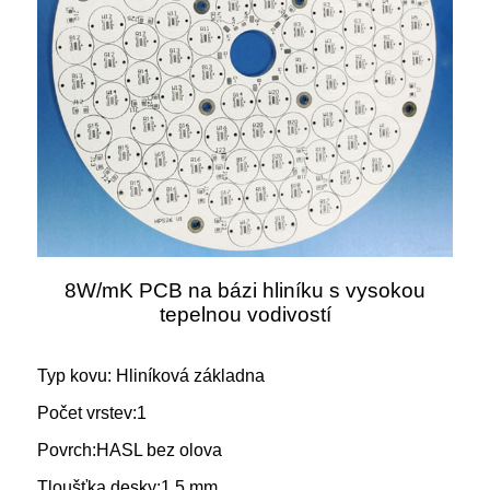
8W/mK PCB na bázi hliníku s vysokou
tepelnou vodivostí
Typ kovu: Hliníková základna
Počet vrstev:
1
Povrch:
HASL bez olova
Tloušťka desky:
1,5 mm