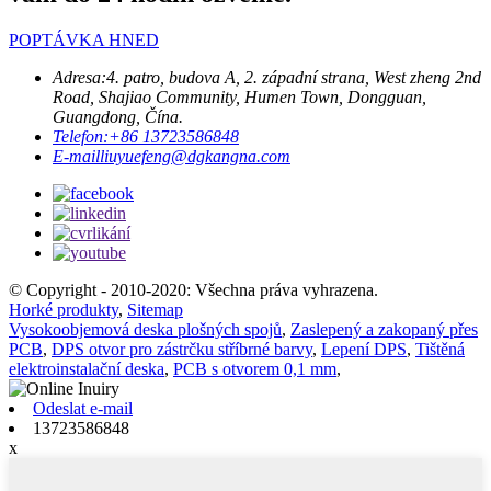
POPTÁVKA HNED
Adresa:
4. patro, budova A, 2. západní strana, West zheng 2nd
Road, Shajiao Community, Humen Town, Dongguan,
Guangdong, Čína.
Telefon:
+86 13723586848
E-mail
liuyuefeng@dgkangna.com
© Copyright - 2010-2020: Všechna práva vyhrazena.
Horké produkty
,
Sitemap
Vysokoobjemová deska plošných spojů
,
Zaslepený a zakopaný přes
PCB
,
DPS otvor pro zástrčku stříbrné barvy
,
Lepení DPS
,
Tištěná
elektroinstalační deska
,
PCB s otvorem 0,1 mm
,
Odeslat e-mail
13723586848
x