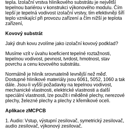
tepla. Izolační vrstva hliníkového substrátu je největší
tepelnou bariérou v konstrukci výkonového modulu. Čím
lepší je tepelná vodivost izolační vrstvy, tím efektivněji šíří
teplo vznikající při provozu zařízení a čím nižší je teplota
zařízení,
Kovový substrát
Jaký druh kovu zvolíme jako izolační kovový podklad?
Musíme vzít v úvahu koeficient tepelné roztažnosti,
tepelnou vodivost, pevnost, tvrdost, hmotnost, stav
povrchu a cenu kovového substrátu.
Normálně je hliník srovnatelně levnější než měď.
Dostupné hliníkové materiály jsou 6061, 5052, 1060 a tak
dále. Jsou-li vyšší požadavky na tepelnou vodivost,
mechanické vlastnosti, elektrické vlastnosti a další
speciální vlastnosti, lze použít i měděné plechy, nerezové
plechy, železné plechy a plechy z křemíkové oceli.
Aplikace z
MCPCB
1. Audio: Vstup, výstupní zesilovač, symetrický zesilovač,
audio zesilovač, výkonový zesilovač.