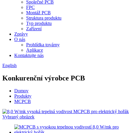
Společné PCB
FPC
Montáž PCB
Struktura produktu
Typ produktu
Zařízení
Zprávy
O nás
Prohlídka továrny
Aplikace
Kontaktujte nás
English
Konkurenční výrobce PCB
Domov
Produkty
MCPCB