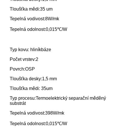
Tloušťka mědi:
35 um
Tepelná vodivost:
8W/mk
Tepelná odolnost:
0,015℃/W
Typ kovu: hliník
báze
Počet vrstev:
2
Povrch:
OSP
Tloušťka desky:
1,5 mm
Tloušťka mědi: 35um
Typ procesu:
Termoelektrický separační měděný
substrát
Tepelná vodivost:
398W/mk
Tepelná odolnost:
0,015℃/W