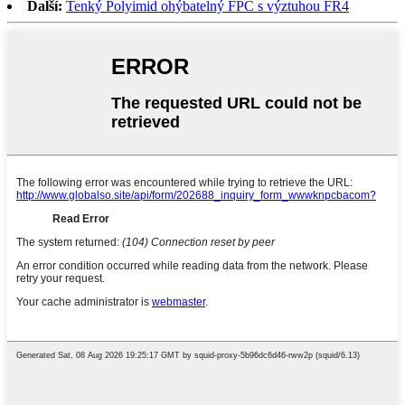
Další:
Tenký Polyimid ohýbatelný FPC s výztuhou FR4