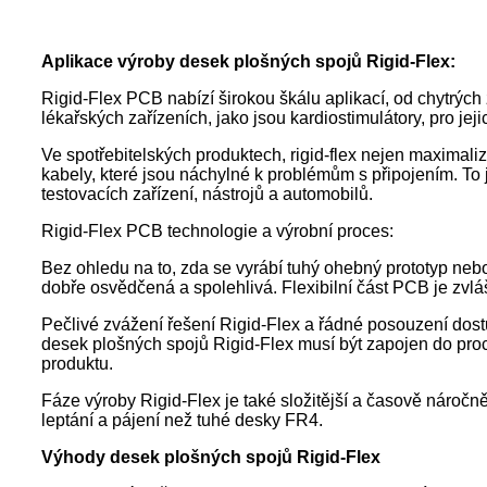
Aplikace výroby desek plošných spojů Rigid-Flex:
Rigid-Flex PCB nabízí širokou škálu aplikací, od chytrých 
lékařských zařízeních, jako jsou kardiostimulátory, pro jej
Ve spotřebitelských produktech, rigid-flex nejen maximal
kabely, které jsou náchylné k problémům s připojením. To 
testovacích zařízení, nástrojů a automobilů.
Rigid-Flex PCB technologie a výrobní proces:
Bez ohledu na to, zda se vyrábí tuhý ohebný prototyp neb
dobře osvědčená a spolehlivá. Flexibilní část PCB je zvlá
Pečlivé zvážení řešení Rigid-Flex a řádné posouzení dos
desek plošných spojů Rigid-Flex musí být zapojen do proces
produktu.
Fáze výroby Rigid-Flex je také složitější a časově nároč
leptání a pájení než tuhé desky FR4.
Výhody desek plošných spojů Rigid-Flex