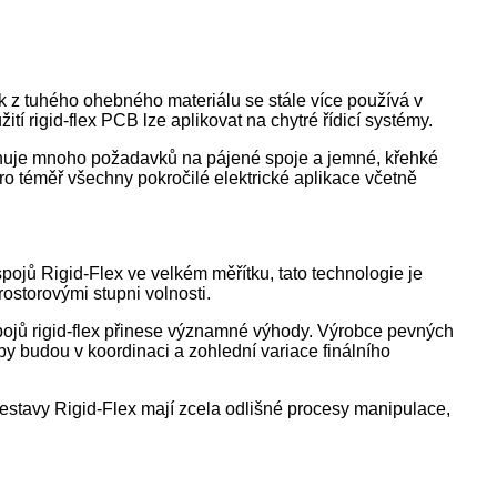
sek z tuhého ohebného materiálu se stále více používá v
tí rigid-flex PCB lze aplikovat na chytré řídicí systémy.
iminuje mnoho požadavků na pájené spoje a jemné, křehké
pro téměř všechny pokročilé elektrické aplikace včetně
ojů Rigid-Flex ve velkém měřítku, tato technologie je
ostorovými stupni volnosti.
pojů rigid-flex přinese významné výhody. Výrobce pevných
oby budou v koordinaci a zohlední variace finálního
sestavy Rigid-Flex mají zcela odlišné procesy manipulace,