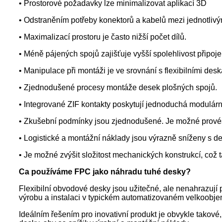
• Prostorové požadavky lze minimalizovat aplikací 3D
• Odstraněním potřeby konektorů a kabelů mezi jednotlivým
• Maximalizací prostoru je často nižší počet dílů.
• Méně pájených spojů zajišťuje vyšší spolehlivost připoje
• Manipulace při montáži je ve srovnání s flexibilními des
• Zjednodušené procesy montáže desek plošných spojů.
• Integrované ZIF kontakty poskytují jednoduchá modulárn
• Zkušební podmínky jsou zjednodušené. Je možné provést 
• Logistické a montážní náklady jsou výrazně sníženy s d
• Je možné zvýšit složitost mechanických konstrukcí, což 
C
a používáme FPC jako náhradu tuhé desky
?
Flexibilní obvodové desky jsou užitečné, ale nenahrazují
výrobu a instalaci v typickém automatizovaném velkoobj
Ideálním řešením pro inovativní produkt je obvykle takové