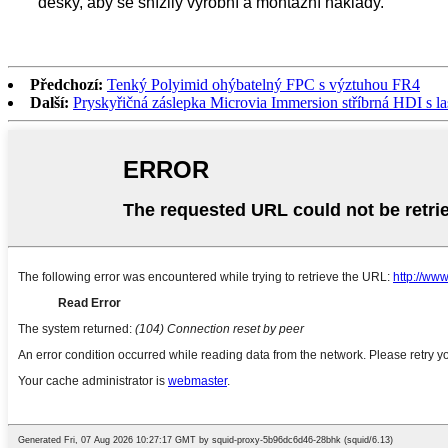
desky, aby se snížily výrobní a montážní náklady.
Předchozí:
Tenký Polyimid ohýbatelný FPC s výztuhou FR4
Další:
Pryskyřičná záslepka Microvia Immersion stříbrná HDI s l