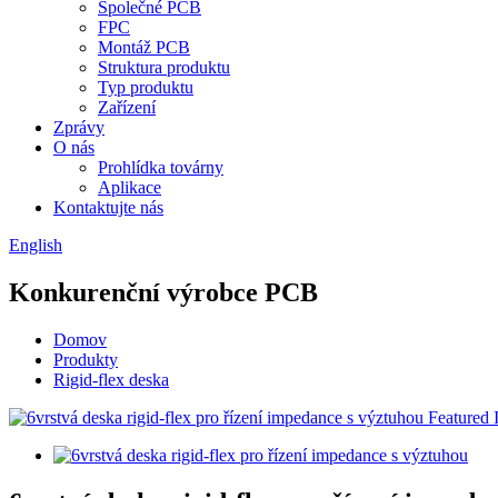
Společné PCB
FPC
Montáž PCB
Struktura produktu
Typ produktu
Zařízení
Zprávy
O nás
Prohlídka továrny
Aplikace
Kontaktujte nás
English
Konkurenční výrobce PCB
Domov
Produkty
Rigid-flex deska