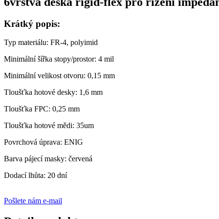
6vrstvá deska rigid-flex pro řízení impeda
Krátký popis:
Typ materiálu: FR-4, polyimid
Minimální šířka stopy/prostor: 4 mil
Minimální velikost otvoru: 0,15 mm
Tloušťka hotové desky: 1,6 mm
Tloušťka FPC: 0,25 mm
Tloušťka hotové mědi: 35um
Povrchová úprava: ENIG
Barva pájecí masky: červená
Dodací lhůta: 20 dní
Pošlete nám e-mail