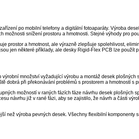
zařízení po mobilní telefony a digitální fotoaparáty. Výroba de
ich možnosti snížení prostoru a hmotnosti. Stejné výhody pro použi
izuje prostor a hmotnost, ale výrazně zlepšuje spolehlivost, el
jsou jen některé příklady, ale desky Rigid-Flex PCB lze použít 
o výrobní množství vyžadující výrobu a montáž desek plošných sp
ště dobrá při překonávání problémů s prostorem a hmotností s pr
tupných možností v raných fázích fáze návrhu desek plošných s
u návrhu již v rané fázi, aby se zajistilo, že návrh a části výr
nější než výroba pevných desek. Všechny flexibilní komponenty 