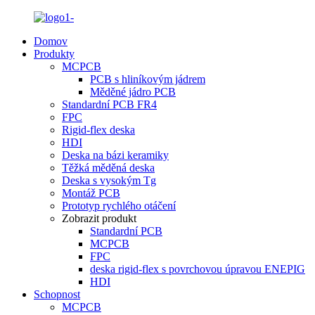
Domov
Produkty
MCPCB
PCB s hliníkovým jádrem
Měděné jádro PCB
Standardní PCB FR4
FPC
Rigid-flex deska
HDI
Deska na bázi keramiky
Těžká měděná deska
Deska s vysokým Tg
Montáž PCB
Prototyp rychlého otáčení
Zobrazit produkt
Standardní PCB
MCPCB
FPC
deska rigid-flex s povrchovou úpravou ENEPIG
HDI
Schopnost
MCPCB